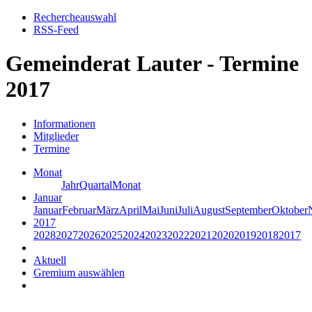
Rechercheauswahl
RSS-Feed
Gemeinderat Lauter - Termine
2017
Informationen
Mitglieder
Termine
Monat
Jahr
Quartal
Monat
Januar
Januar
Februar
März
April
Mai
Juni
Juli
August
September
Oktober
2017
2028
2027
2026
2025
2024
2023
2022
2021
2020
2019
2018
2017
Aktuell
Gremium auswählen