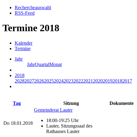
Rechercheauswahl
RSS-Feed
Termine 2018
Kalender
Termine
Jahr
Jahr
Quartal
Monat
2018
2028
2027
2026
2025
2024
2023
2022
2021
2020
2019
2018
2017
Tag
Sitzung
Dokumente
Gemeinderat Lauter
18:00-19:25 Uhr
Do
18.01.2018
Lauter, Sitzungssaal des
Rathauses Lauter