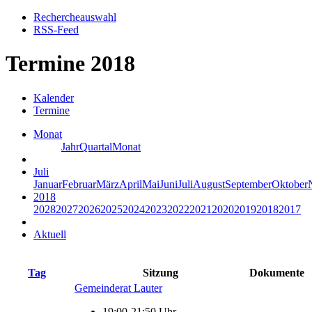
Rechercheauswahl
RSS-Feed
Termine 2018
Kalender
Termine
Monat
Jahr
Quartal
Monat
Juli
Januar
Februar
März
April
Mai
Juni
Juli
August
September
Oktober
2018
2028
2027
2026
2025
2024
2023
2022
2021
2020
2019
2018
2017
Aktuell
Tag
Sitzung
Dokumente
Gemeinderat Lauter
19:00-21:50 Uhr