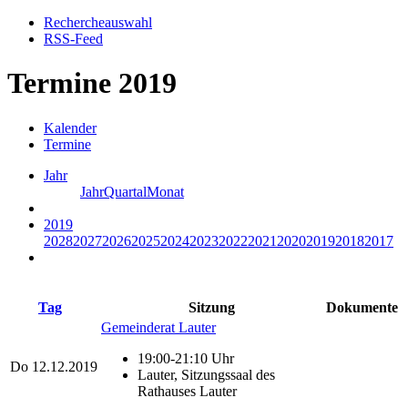
Rechercheauswahl
RSS-Feed
Termine 2019
Kalender
Termine
Jahr
Jahr
Quartal
Monat
2019
2028
2027
2026
2025
2024
2023
2022
2021
2020
2019
2018
2017
Tag
Sitzung
Dokumente
Gemeinderat Lauter
19:00-21:10 Uhr
Do
12.12.2019
Lauter, Sitzungssaal des
Rathauses Lauter