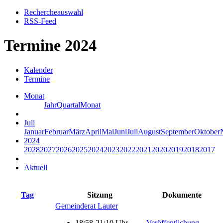
Rechercheauswahl
RSS-Feed
Termine 2024
Kalender
Termine
Monat
Jahr
Quartal
Monat
Juli
Januar
Februar
März
April
Mai
Juni
Juli
August
September
Oktober
2024
2028
2027
2026
2025
2024
2023
2022
2021
2020
2019
2018
2017
Aktuell
Tag
Sitzung
Dokumente
Gemeinderat Lauter
18:58-21:10 Uhr
Veröffentlichung