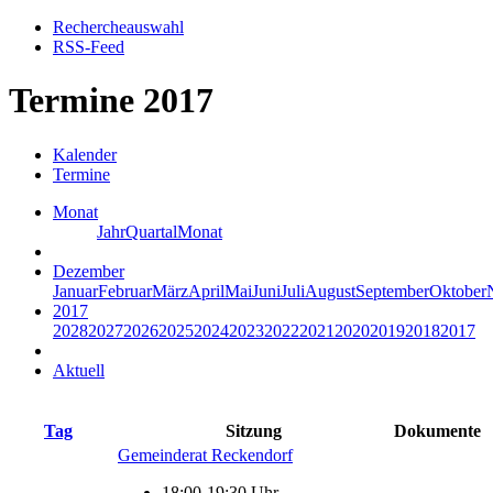
Rechercheauswahl
RSS-Feed
Termine 2017
Kalender
Termine
Monat
Jahr
Quartal
Monat
Dezember
Januar
Februar
März
April
Mai
Juni
Juli
August
September
Oktober
2017
2028
2027
2026
2025
2024
2023
2022
2021
2020
2019
2018
2017
Aktuell
Tag
Sitzung
Dokumente
Gemeinderat Reckendorf
18:00-19:30 Uhr