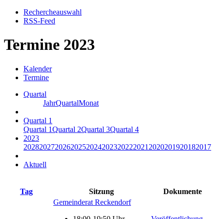
Rechercheauswahl
RSS-Feed
Termine 2023
Kalender
Termine
Quartal
Jahr
Quartal
Monat
Quartal 1
Quartal 1
Quartal 2
Quartal 3
Quartal 4
2023
2028
2027
2026
2025
2024
2023
2022
2021
2020
2019
2018
2017
Aktuell
Tag
Sitzung
Dokumente
Gemeinderat Reckendorf
18:00-19:50 Uhr
Veröffentlichung