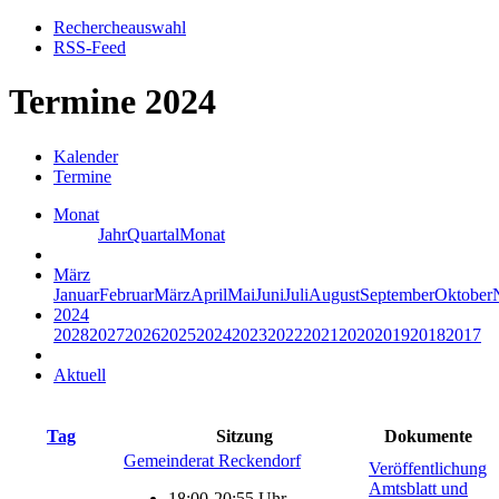
Rechercheauswahl
RSS-Feed
Termine 2024
Kalender
Termine
Monat
Jahr
Quartal
Monat
März
Januar
Februar
März
April
Mai
Juni
Juli
August
September
Oktober
2024
2028
2027
2026
2025
2024
2023
2022
2021
2020
2019
2018
2017
Aktuell
Tag
Sitzung
Dokumente
Gemeinderat Reckendorf
Veröffentlichung
Amtsblatt und
18:00-20:55 Uhr