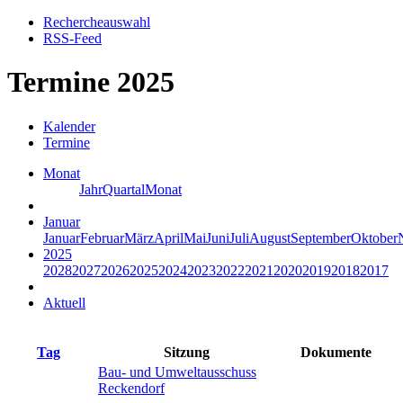
Rechercheauswahl
RSS-Feed
Termine 2025
Kalender
Termine
Monat
Jahr
Quartal
Monat
Januar
Januar
Februar
März
April
Mai
Juni
Juli
August
September
Oktober
2025
2028
2027
2026
2025
2024
2023
2022
2021
2020
2019
2018
2017
Aktuell
Tag
Sitzung
Dokumente
Bau- und Umweltausschuss
Reckendorf