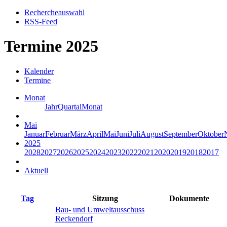
Rechercheauswahl
RSS-Feed
Termine 2025
Kalender
Termine
Monat
Jahr
Quartal
Monat
Mai
Januar
Februar
März
April
Mai
Juni
Juli
August
September
Oktober
2025
2028
2027
2026
2025
2024
2023
2022
2021
2020
2019
2018
2017
Aktuell
Tag
Sitzung
Dokumente
Bau- und Umweltausschuss
Reckendorf