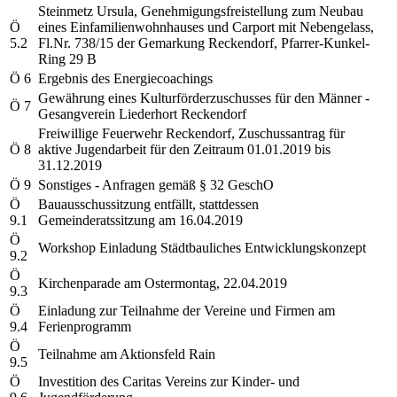
Steinmetz Ursula, Genehmigungsfreistellung zum Neubau
Ö
eines Einfamilienwohnhauses und Carport mit Nebengelass,
5.2
Fl.Nr. 738/15 der Gemarkung Reckendorf, Pfarrer-Kunkel-
Ring 29 B
Ö 6
Ergebnis des Energiecoachings
Gewährung eines Kulturförderzuschusses für den Männer -
Ö 7
Gesangverein Liederhort Reckendorf
Freiwillige Feuerwehr Reckendorf, Zuschussantrag für
Ö 8
aktive Jugendarbeit für den Zeitraum 01.01.2019 bis
31.12.2019
Ö 9
Sonstiges - Anfragen gemäß § 32 GeschO
Ö
Bauausschussitzung entfällt, stattdessen
9.1
Gemeinderatssitzung am 16.04.2019
Ö
Workshop Einladung Städtbauliches Entwicklungskonzept
9.2
Ö
Kirchenparade am Ostermontag, 22.04.2019
9.3
Ö
Einladung zur Teilnahme der Vereine und Firmen am
9.4
Ferienprogramm
Ö
Teilnahme am Aktionsfeld Rain
9.5
Ö
Investition des Caritas Vereins zur Kinder- und