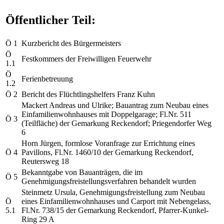
Öffentlicher Teil:
Ö 1
Kurzbericht des Bürgermeisters
Ö
Festkommers der Freiwilligen Feuerwehr
1.1
Ö
Ferienbetreuung
1.2
Ö 2
Bericht des Flüchtlingshelfers Franz Kuhn
Mackert Andreas und Ulrike; Bauantrag zum Neubau eines
Einfamilienwohnhauses mit Doppelgarage; Fl.Nr. 511
Ö 3
(Teilfläche) der Gemarkung Reckendorf; Priegendorfer Weg
6
Horn Jürgen, formlose Voranfrage zur Errichtung eines
Ö 4
Pavillons, Fl.Nr. 1460/10 der Gemarkung Reckendorf,
Reutersweg 18
Bekanntgabe von Bauanträgen, die im
Ö 5
Genehmigungsfreistellungsverfahren behandelt wurden
Steinmetz Ursula, Genehmigungsfreistellung zum Neubau
Ö
eines Einfamilienwohnhauses und Carport mit Nebengelass,
5.1
Fl.Nr. 738/15 der Gemarkung Reckendorf, Pfarrer-Kunkel-
Ring 29 A