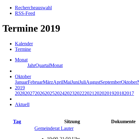
Rechercheauswahl
RSS-Feed
Termine 2019
Kalender
Termine
Monat
Jahr
Quartal
Monat
Oktober
Januar
Februar
März
April
Mai
Juni
Juli
August
September
Oktober
2019
2028
2027
2026
2025
2024
2023
2022
2021
2020
2019
2018
2017
Aktuell
Tag
Sitzung
Dokumente
Gemeinderat Lauter
19:00-21:50 Uhr