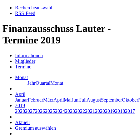
Rechercheauswahl
RSS-Feed
Finanzausschuss Lauter -
Termine 2019
Informationen
Mitglieder
Termine
Monat
Jahr
Quartal
Monat
April
Januar
Februar
März
April
Mai
Juni
Juli
August
September
Oktober
2019
2028
2027
2026
2025
2024
2023
2022
2021
2020
2019
2018
2017
Aktuell
Gremium auswählen