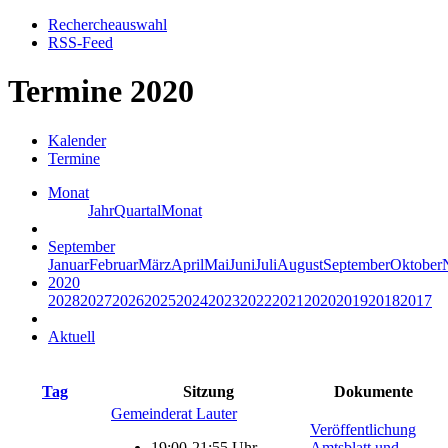
Rechercheauswahl
RSS-Feed
Termine 2020
Kalender
Termine
Monat
Jahr
Quartal
Monat
September
Januar
Februar
März
April
Mai
Juni
Juli
August
September
Oktober
2020
2028
2027
2026
2025
2024
2023
2022
2021
2020
2019
2018
2017
Aktuell
Tag
Sitzung
Dokumente
Gemeinderat Lauter
Veröffentlichung
19:00-21:55 Uhr
Amtsblatt und