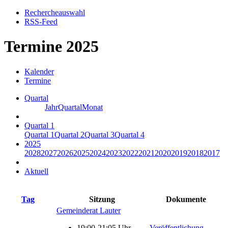
Rechercheauswahl
RSS-Feed
Termine 2025
Kalender
Termine
Quartal
Jahr
Quartal
Monat
Quartal 1
Quartal 1
Quartal 2
Quartal 3
Quartal 4
2025
2028
2027
2026
2025
2024
2023
2022
2021
2020
2019
2018
2017
Aktuell
Tag
Sitzung
Dokumente
Gemeinderat Lauter
19:00-21:05 Uhr
Veröffentlichung