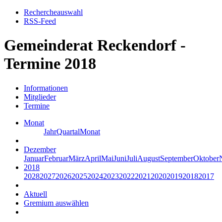
Rechercheauswahl
RSS-Feed
Gemeinderat Reckendorf -
Termine 2018
Informationen
Mitglieder
Termine
Monat
Jahr
Quartal
Monat
Dezember
Januar
Februar
März
April
Mai
Juni
Juli
August
September
Oktober
2018
2028
2027
2026
2025
2024
2023
2022
2021
2020
2019
2018
2017
Aktuell
Gremium auswählen