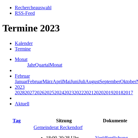
Rechercheauswahl
RSS-Feed
Termine 2023
Kalender
Termine
Monat
Jahr
Quartal
Monat
Februar
Januar
Februar
März
April
Mai
Juni
Juli
August
September
Oktober
2023
2028
2027
2026
2025
2024
2023
2022
2021
2020
2019
2018
2017
Aktuell
Tag
Sitzung
Dokumente
Gemeinderat Reckendorf
18:00-20:28 Uhr
Veröffentlichung