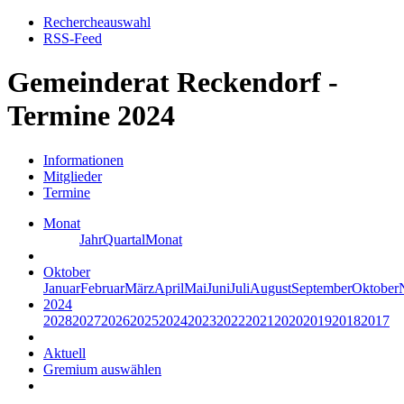
Rechercheauswahl
RSS-Feed
Gemeinderat Reckendorf -
Termine 2024
Informationen
Mitglieder
Termine
Monat
Jahr
Quartal
Monat
Oktober
Januar
Februar
März
April
Mai
Juni
Juli
August
September
Oktober
2024
2028
2027
2026
2025
2024
2023
2022
2021
2020
2019
2018
2017
Aktuell
Gremium auswählen