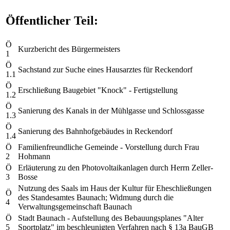
Öffentlicher Teil:
Ö
Kurzbericht des Bürgermeisters
1
Ö
Sachstand zur Suche eines Hausarztes für Reckendorf
1.1
Ö
Erschließung Baugebiet "Knock" - Fertigstellung
1.2
Ö
Sanierung des Kanals in der Mühlgasse und Schlossgasse
1.3
Ö
Sanierung des Bahnhofgebäudes in Reckendorf
1.4
Ö
Familienfreundliche Gemeinde - Vorstellung durch Frau
2
Hohmann
Ö
Erläuterung zu den Photovoltaikanlagen durch Herrn Zeller-
3
Bosse
Nutzung des Saals im Haus der Kultur für Eheschließungen
Ö
des Standesamtes Baunach; Widmung durch die
4
Verwaltungsgemeinschaft Baunach
Ö
Stadt Baunach - Aufstellung des Bebauungsplanes "Alter
5
Sportplatz" im beschleunigten Verfahren nach § 13a BauGB