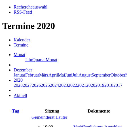
Rechercheauswahl
RSS-Feed
Termine 2020
Kalender
Termine
Monat
Jahr
Quartal
Monat
Dezember
Januar
Februar
März
April
Mai
Juni
Juli
August
September
Oktober
2020
2028
2027
2026
2025
2024
2023
2022
2021
2020
2019
2018
2017
Aktuell
Tag
Sitzung
Dokumente
Gemeinderat Lauter
19:00-
Veröffentlichung Amtsblatt