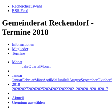
Rechercheauswahl
RSS-Feed
Gemeinderat Reckendorf -
Termine 2018
Informationen
Mitglieder
Termine
Monat
Jahr
Quartal
Monat
Januar
Januar
Februar
März
April
Mai
Juni
Juli
August
September
Oktober
2018
2028
2027
2026
2025
2024
2023
2022
2021
2020
2019
2018
2017
Aktuell
Gremium auswählen