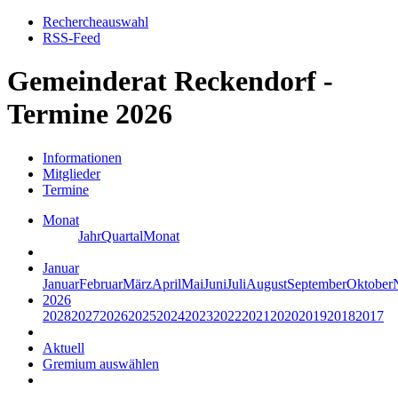
Rechercheauswahl
RSS-Feed
Gemeinderat Reckendorf -
Termine 2026
Informationen
Mitglieder
Termine
Monat
Jahr
Quartal
Monat
Januar
Januar
Februar
März
April
Mai
Juni
Juli
August
September
Oktober
2026
2028
2027
2026
2025
2024
2023
2022
2021
2020
2019
2018
2017
Aktuell
Gremium auswählen