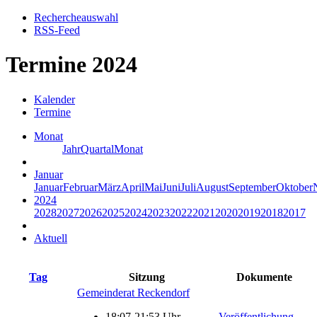
Rechercheauswahl
RSS-Feed
Termine 2024
Kalender
Termine
Monat
Jahr
Quartal
Monat
Januar
Januar
Februar
März
April
Mai
Juni
Juli
August
September
Oktober
2024
2028
2027
2026
2025
2024
2023
2022
2021
2020
2019
2018
2017
Aktuell
Tag
Sitzung
Dokumente
Gemeinderat Reckendorf
18:07-21:53 Uhr
Veröffentlichung