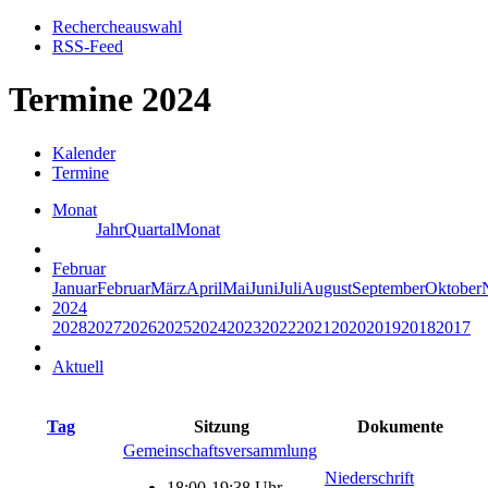
Rechercheauswahl
RSS-Feed
Termine 2024
Kalender
Termine
Monat
Jahr
Quartal
Monat
Februar
Januar
Februar
März
April
Mai
Juni
Juli
August
September
Oktober
2024
2028
2027
2026
2025
2024
2023
2022
2021
2020
2019
2018
2017
Aktuell
Tag
Sitzung
Dokumente
Gemeinschaftsversammlung
Niederschrift
18:00-19:38 Uhr