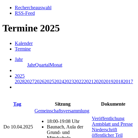
Rechercheauswahl
RSS-Feed
Termine 2025
Kalender
Termine
Jahr
Jahr
Quartal
Monat
2025
2028
2027
2026
2025
2024
2023
2022
2021
2020
2019
2018
2017
Tag
Sitzung
Dokumente
Gemeinschaftsversammlung
Veröffentlichung
18:00-19:08 Uhr
Amtsblatt und Presse
Do
10.04.2025
Baunach, Aula der
Niederschrift
Grund- und
öffentlicher Teil
Mittelschule